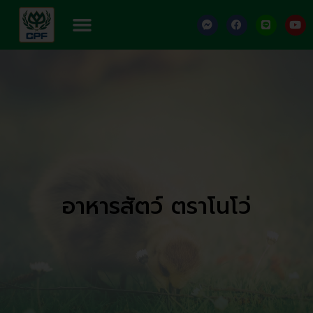
Skip
Menu
F
F
L
Y
to
a
a
i
o
content
c
c
n
u
e
e
e
t
b
b
u
o
o
b
o
o
e
k
k
-
m
e
s
s
e
n
g
e
r
อาหารสัตว์ ตราโนโว่