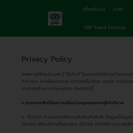
Skip
เกี่ยวกับเรา
ราคา
to
content
CPF Feed Solution
Privacy Policy
www.cpffeed.com (“เว็บไซต์”)ขอแนะนำให้ท่านทำความเข้าใ
ท่าน เช่น การเก็บรวบรวม การจัดเก็บรักษา การใช้ การเปิ
ประกาศนโยบายส่วนบุคคล ดังต่อไปนี้
การเคารพสิทธิในความเป็นส่วนบุคคลของผู้ใช้บริการ
๑. เว็บไซต์ เคารพและให้ความสำคัญถึงสิทธิ ข้อมูลส่วนบุ
เว็บไซต์ หรือบริการอื่นใดของ เว็บไซต์ ด้วยวิธีการทางอิเ