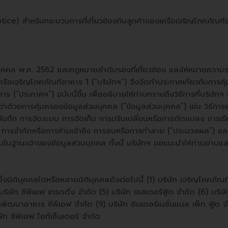
tice) สำหรับกระบวนการที่เกี่ยวข้องกับลูกค้าของเครือเจริญโภคภัณฑ์
วนบุคคล พ.ศ. 2562 และกฎหมายลำดับรองที่เกี่ยวข้อง และให้หมายควา
ครือเจริญโภคภัณฑ์อาหาร 1 (“บริษัทฯ”) จึงจัดทำประกาศเกี่ยวกับการ
ร (“ประกาศฯ”) ฉบับนี้ขึ้น เพื่ออธิบายให้ท่านทราบถึงวิธีการที่บริษัท
้วยการคุ้มครองข้อมูลส่วนบุคคล (“ข้อมูลส่วนบุคคล”) เช่น วิธีการเ
ารบันทึก การจัดระบบ การจัดเก็บ การปรับเปลี่ยนหรือการดัดแปลง การเ
 การจำกัดหรือการห้ามเข้าถึง การลบหรือการทำลาย (“ประมวลผล”) และ
ในฐานะเจ้าของข้อมูลส่วนบุคคล ทั้งนี้ บริษัทฯ ขอแนะนำให้ท่านอ่าน
่งนิติบุคคลใดหรือหลายนิติบุคคลดังต่อไปนี้ (1) บริษัท เจริญโภคภัณ
บริษัท ซีพีเอฟ เทรดดิ้ง จำกัด (5) บริษัท เชสเตอร์ฟู้ด จำกัด (6) บริษ
พัฒนาอาหาร ซีพีเอฟ จำกัด (9) บริษัท อินเตอร์เนชั่นแนล เพ็ท ฟู้ด จำก
ัท ซีพีเอฟ ไอทีเซ็นเตอร์ จำกัด