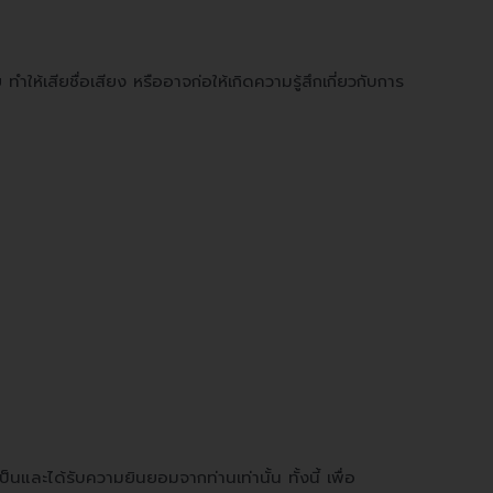
ห้เสียชื่อเสียง หรืออาจก่อให้เกิดความรู้สึกเกี่ยวกับการ
และได้รับความยินยอมจากท่านเท่านั้น ทั้งนี้ เพื่อ