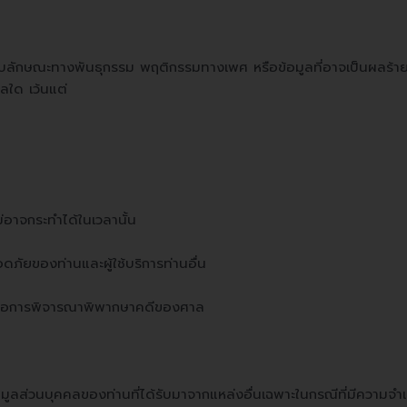
กับลักษณะทางพันธุกรรม พฤติกรรมทางเพศ หรือข้อมูลที่อาจเป็นผลร้าย ทำใ
คลใด เว้นแต่
อาจกระทำได้ในเวลานั้น
ดภัยของท่านและผู้ใช้บริการท่านอื่น
รือการพิจารณาพิพากษาคดีของศาล
ลส่วนบุคคลของท่านที่ได้รับมาจากแหล่งอื่นเฉพาะในกรณีที่มีความจำเป็น