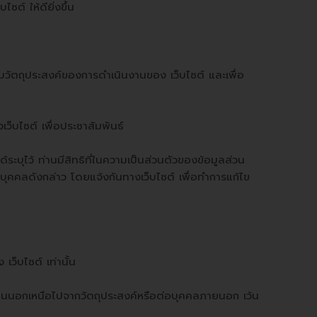
ต์ ให้ดียิ่งขึ้น
ามวัตถุประสงค์ของการดำเนินงานของ เว็บไซต์ และเพื่อ
็บไซต์ เพื่อประชาสัมพันธ์
้ระบุไว้ ท่านมีสิทธิที่ในความเป็นส่วนตัวของข้อมูลส่วน
วนบุคคลดังกล่าว โดยแจ้งกันทางเว็บไซต์ เพื่อทำการแก้ไข
ว็บไซต์ เท่านั้น
งท่านนอกเหนือไปจากวัตถุประสงค์หรือต่อบุคคลภายนอก เว้น