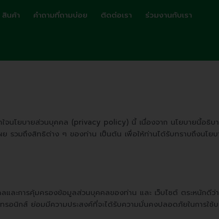
สินค้า
คำถามที่ถามบ่อย
ติดต่อเรา
ร่วมงานกับเรา
จนโยบายส่วนบุคคล (privacy policy) นี้ เนื่องจาก นโยบายนี้อธิบายถึ
ดเผย รวมถึงสิทธิต่าง ๆ ของท่าน เป็นต้น เพื่อให้ท่านได้รับทราบถึงน
คคลและการคุ้มครองข้อมูลส่วนบุคคลของท่าน และ เว็บไซต์ ตระหนักดีว่า
ล็กทรอนิกส์ ย่อมมีความประสงค์ที่จะได้รับความมั่นคงปลอดภัยในการใช้