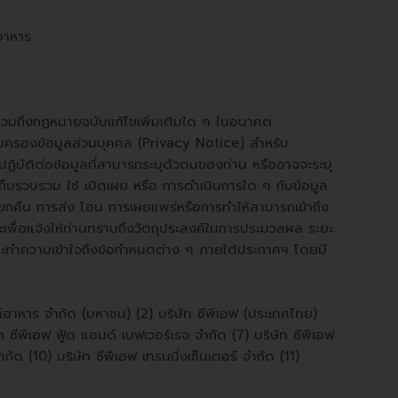
อาหาร
มรวมถึงกฎหมายฉบับแก้ไขเพิ่มเติมใด ๆ ในอนาคต
คุ้มครองข้อมูลส่วนบุคคล (Privacy Notice) สำหรับ
ฯ ปฏิบัติต่อข้อมูลที่สามารถระบุตัวตนของท่าน หรืออาจจะระบุ
ก็บรวบรวม ใช้ เปิดเผย หรือ การดำเนินการใด ๆ กับข้อมูล
รียกคืน การส่ง โอน การเผยแพร่หรือการทำให้สามารถเข้าถึง
เพื่อแจ้งให้ท่านทราบถึงวัตถุประสงค์ในการประมวลผล ระยะ
และทำความเข้าใจถึงข้อกำหนดต่าง ๆ ภายใต้ประกาศฯ โดยมี
ฑ์อาหาร จำกัด (มหาชน) (2) บริษัท ซีพีเอฟ (ประเทศไทย)
ัท ซีพีเอฟ ฟู้ด แอนด์ เบฟเวอร์เรจ จำกัด (7) บริษัท ซีพีเอฟ
ัด (10) บริษัท ซีพีเอฟ เทรนนิ่งเซ็นเตอร์ จำกัด (11)