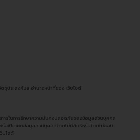
มวัตถุประสงค์และอำนาจหน้าที่ของ เว็บไซต์
ตรการในการรักษาความมั่นคงปลอดภัยของข้อมูลส่วนบุคคล
รือเปิดเผยข้อมูลส่วนบุคคลโดยไม่มีสิทธิหรือโดยไม่ชอบ
ว็บไซต์