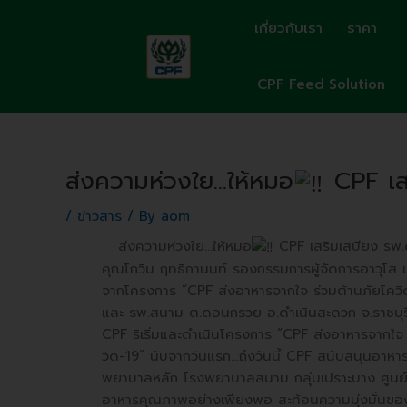
Skip
เกี่ยวกับเรา
ราคา
to
content
CPF Feed Solution
ส่งความห่วงใย…ให้หมอ
CPF เสร
Post
navigation
/
ข่าวสาร
/ By
aom
ส่งความห่วงใย…ให้หมอ
CPF เสริมเสบียง รพ
คุณโกวิน ฤทธิกานนท์ รองกรรมการผู้จัดการอาวุโส แ
จากโครงการ “CPF ส่งอาหารจากใจ ร่วมต้านภัยโคว
และ รพ.สนาม ต.ดอนกรวย อ.ดำเนินสะดวก จ.ราชบุรี 
CPF ริเริ่มและดำเนินโครงการ “CPF ส่งอาหารจากใจ 
วิด-19” นับจากวันแรก…ถึงวันนี้ CPF สนับสนุนอาหา
พยาบาลหลัก โรงพยาบาลสนาม กลุ่มเปราะบาง ศูนย์ฉีด
อาหารคุณภาพอย่างเพียงพอ สะท้อนความมุ่งมั่นของบ