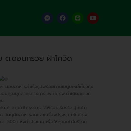
F
F
L
Y
a
a
i
o
c
c
n
u
e
e
e
t
b
b
u
o
o
b
o
o
e
k
k
ม ต.ดอนกรวย ฝ่าโควิด
-
m
e
s
s
 มอบอาหารสำเร็จรูปพร้อมทานเมนูบะหมี่เกี๊ยวกุ้ง
e
นคำขอบคุณบุคลากรทางการแพทย์ รพ.ดำเนินสะดวก
n
อบ
g
e
ณฑ์ ภายใต้โครงการ “ซีพีร้อยเรียงใจ สู้ภัยโค
r
ด วัตถุดิบอาหารสดและเครื่องปรุงรส ให้แก่โรง
 500 แห่งทั่วประเทศ เพื่อให้ทุกคนได้บริโภค