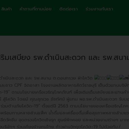
สินค้า
คำถามที่ถามบ่อย
ติดต่อเรา
ร่วมงานกับเรา
ิมเสบียง รพ.ดำเนินสะดวก และ รพ.สนา
.ดำเนินสะดวก และ รพ.สนาม ต.ดอนกรวย ฝ่าโควิด
ละชาว CPF จิตอาสา โรงงานผลิตอาหารสัตว์ราชบุรี เป็นตัวแทนบริษัทฯ
ิด-19” ตามนโยบายเครือเจริญโภคภัณฑ์ เพื่อเติมเต็มเสบียงและแท
สู้โควิด โดยมี คุณสุภเวช ชัยทัศน์ ผู้แทน ผอ.รพ.ดำเนินสะดวก รับม
ร่วมต้านภัยโควิด-19” ตั้งแต่ปี 2563 ตามนโยบายของเครือเจริญโภคภั
รพร้อมทานหลายล้านแพ็ค น้ำดื่มและเครื่องดื่มเพื่อสุขภาพหลายล้านขว
วัคซีน จุดตรวจโควิดเชิงรุก ศูนย์พักคอย และหน่วยงานต่างๆ มากกว่า
ริษัทฯ ร่วมเคียงข้างคนไทย ก้าวผ่านวิกฤตโควิด-19 ไปด้วยกัน./