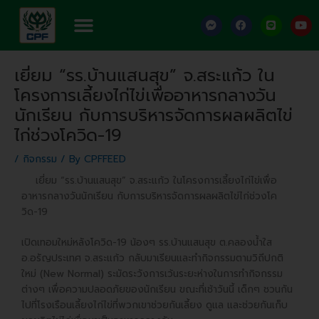
Skip
Menu
F
F
L
Y
to
a
a
i
o
content
c
c
n
u
e
e
e
t
Post
b
b
u
เยี่ยม “รร.บ้านแสนสุข” จ.สระแก้ว ใน
o
o
b
navigation
o
o
e
โครงการเลี้ยงไก่ไข่เพื่ออาหารกลางวัน
k
k
-
นักเรียน กับการบริหารจัดการผลผลิตไข่
m
e
ไก่ช่วงโควิด-19
s
s
e
/
กิจกรรม
/ By
CPFFEED
n
g
เยี่ยม “รร.บ้านแสนสุข” จ.สระแก้ว ในโครงการเลี้ยงไก่ไข่เพื่อ
e
อาหารกลางวันนักเรียน กับการบริหารจัดการผลผลิตไข่ไก่ช่วงโค
r
วิด-19
เปิดเทอมใหม่หลังโควิด-19 น้องๆ รร.บ้านแสนสุข ต.คลองน้ำใส
อ.อรัญประเทศ จ.สระแก้ว กลับมาเรียนและทำกิจกรรมตามวิถีปกติ
ใหม่ (New Normal) ระมัดระวังการเว้นระยะห่างในการทำกิจกรรม
ต่างๆ เพื่อความปลอดภัยของนักเรียน ขณะที่เช้าวันนี้ เด็กๆ ชวนกัน
ไปที่โรงเรือนเลี้ยงไก่ไข่ที่พวกเขาช่วยกันเลี้ยง ดูแล และช่วยกันเก็บ