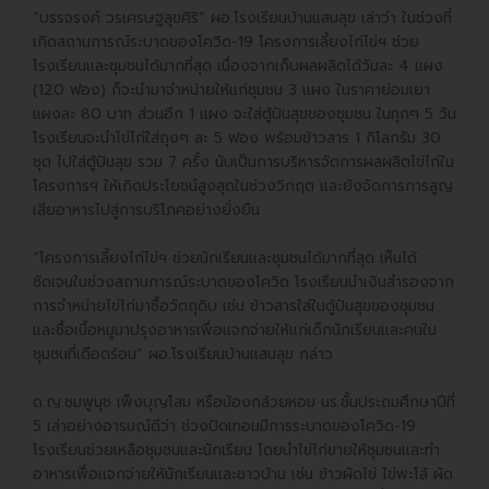
“บรรจรงค์ วรเศรษฐสุขศิริ” ผอ.โรงเรียนบ้านแสนสุข เล่าว่า ในช่วงที่
เกิดสถานการณ์ระบาดของโควิด-19 โครงการเลี้ยงไก่ไข่ฯ ช่วย
โรงเรียนและชุมชนได้มากที่สุด เนื่องจากเก็บผลผลิตได้วันละ 4 แผง
(120 ฟอง) ก็จะนำมาจำหน่ายให้แก่ชุมชน 3 แผง ในราคาย่อมเยา
แผงละ 80 บาท ส่วนอีก 1 แผง จะใส่ตู้ปันสุขของชุมชน ในทุกๆ 5 วัน
โรงเรียนจะนำไข่ไก่ใส่ถุงๆ ละ 5 ฟอง พร้อมข้าวสาร 1 กิโลกรัม 30
ชุด ไปใส่ตู้ปันสุข รวม 7 ครั้ง นับเป็นการบริหารจัดการผลผลิตไข่ไก่ใน
โครงการฯ ให้เกิดประโยชน์สูงสุดในช่วงวิกฤต และยังจัดการการสูญ
เสียอาหารไปสู่การบริโภคอย่างยั่งยืน
“โครงการเลี้ยงไก่ไข่ฯ ช่วยนักเรียนและชุมชนได้มากที่สุด เห็นได้
ชัดเจนในช่วงสถานการณ์ระบาดของโควิด โรงเรียนนำเงินสำรองจาก
การจำหน่ายไข่ไก่มาซื้อวัตถุดิบ เช่น ข้าวสารใส่ในตู้ปันสุขของชุมชน
และซื้อเนื้อหมูมาปรุงอาหารเพื่อแจกจ่ายให้แก่เด็กนักเรียนและคนใน
ชุมชนที่เดือดร้อน” ผอ.โรงเรียนบ้านแสนสุข กล่าว
ด.ญ.ชมพูนุช เพ็งบุญโสม หรือน้องกล้วยหอม นร.ชั้นประถมศึกษาปีที่
5 เล่าอย่างอารมณ์ดีว่า ช่วงปิดเทอมมีการระบาดของโควิด-19
โรงเรียนช่วยเหลือชุมชนและนักเรียน โดยนำไข่ไก่ขายให้ชุมชนและทำ
อาหารเพื่อแจกจ่ายให้นักเรียนและชาวบ้าน เช่น ข้าวผัดไข่ ไข่พะโล้ ผัด