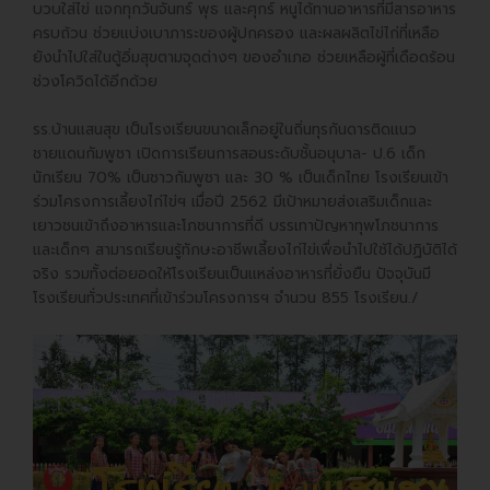
บวบใส่ไข่ แจกทุกวันจันทร์ พุธ และศุกร์ หนูได้ทานอาหารที่มีสารอาหาร
ครบถ้วน ช่วยแบ่งเบาภาระของผู้ปกครอง และผลผลิตไข่ไก่ที่เหลือ
ยังนำไปใส่ในตู้อิ่มสุขตามจุดต่างๆ ของอำเภอ ช่วยเหลือผู้ที่เดือดร้อน
ช่วงโควิดได้อีกด้วย
รร.บ้านแสนสุข เป็นโรงเรียนขนาดเล็กอยู่ในถิ่นทุรกันดารติดแนว
ชายแดนกัมพูชา เปิดการเรียนการสอนระดับชั้นอนุบาล- ป.6 เด็ก
นักเรียน 70% เป็นชาวกัมพูชา และ 30 % เป็นเด็กไทย โรงเรียนเข้า
ร่วมโครงการเลี้ยงไก่ไข่ฯ เมื่อปี 2562 มีเป้าหมายส่งเสริมเด็กและ
เยาวชนเข้าถึงอาหารและโภชนาการที่ดี บรรเทาปัญหาทุพโภชนาการ
และเด็กๆ สามารถเรียนรู้ทักษะอาชีพเลี้ยงไก่ไข่เพื่อนำไปใช้ได้ปฏิบัติได้
จริง รวมทั้งต่อยอดให้โรงเรียนเป็นแหล่งอาหารที่ยั่งยืน ปัจจุบันมี
โรงเรียนทั่วประเทศที่เข้าร่วมโครงการฯ จำนวน 855 โรงเรียน./