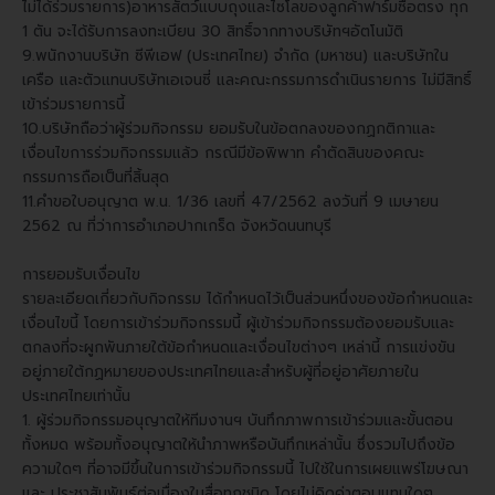
ไม่ได้ร่วมรายการ)อาหารสัตว์แบบถุงและไซโลของลูกค้าฟาร์มซื้อตรง ทุก
1 ตัน จะได้รับการลงทะเบียน 30 สิทธิ์จากทางบริษัทฯอัตโนมัติ
9.พนักงานบริษัท ซีพีเอฟ (ประเทศไทย) จำกัด (มหาชน) และบริษัทใน
เครือ และตัวแทนบริษัทเอเจนซี่ และคณะกรรมการดำเนินรายการ ไม่มีสิทธิ์
เข้าร่วมรายการนี้
10.บริษัทถือว่าผู้ร่วมกิจกรรม ยอมรับในข้อตกลงของกฏกติกาและ
เงื่อนไขการร่วมกิจกรรมแล้ว กรณีมีข้อพิพาท คำตัดสินของคณะ
กรรมการถือเป็นที่สิ้นสุด
11.คำขอใบอนุญาต พ.น. 1/36 เลขที่ 47/2562 ลงวันที่ 9 เมษายน
2562 ณ ที่ว่าการอำเภอปากเกร็ด จังหวัดนนทบุรี
การยอมรับเงื่อนไข
รายละเอียดเกี่ยวกับกิจกรรม ได้กำหนดไว้เป็นส่วนหนึ่งของข้อกำหนดและ
เงื่อนไขนี้ โดยการเข้าร่วมกิจกรรมนี้ ผู้เข้าร่วมกิจกรรมต้องยอมรับและ
ตกลงที่จะผูกพันภายใต้ข้อกำหนดและเงื่อนไขต่างๆ เหล่านี้ การแข่งขัน
อยู่ภายใต้กฏหมายของประเทศไทยและสำหรับผู้ที่อยู่อาศัยภายใน
ประเทศไทยเท่านั้น
1. ผู้ร่วมกิจกรรมอนุญาตให้ทีมงานฯ บันทึกภาพการเข้าร่วมและขั้นตอน
ทั้งหมด พร้อมทั้งอนุญาตให้นำภาพหรือบันทึกเหล่านั้น ซึ่งรวมไปถึงข้อ
ความใดๆ ที่อาจมีขึ้นในการเข้าร่วมกิจกรรมนี้ ไปใช้ในการเผยแพร่โฆษณา
และ ประชาสัมพันธ์ต่อเนื่องในสื่อทุกชนิด โดยไม่คิดค่าตอบแทนใดๆ