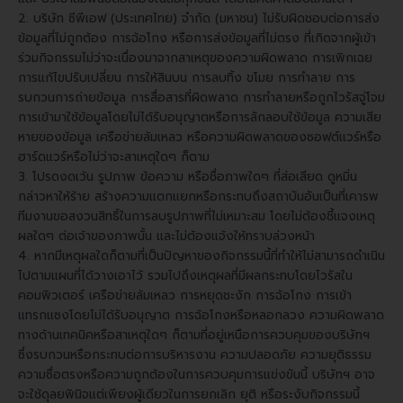
2. บริษัท ซีพีเอฟ (ประเทศไทย) จำกัด (มหาชน) ไม่รับผิดชอบต่อการส่ง
ข้อมูลที่ไม่ถูกต้อง การฉ้อโกง หรือการส่งข้อมูลที่ไม่ตรง ที่เกิดจากผู้เข้า
ร่วมกิจกรรมไม่ว่าจะเนื่องมาจากสาเหตุของความผิดพลาด การเพิกเฉย
การแก้ไขปรับเปลี่ยน การให้สินบน การลบทิ้ง ขโมย การทำลาย การ
รบกวนการถ่ายข้อมูล การสื่อสารที่ผิดพลาด การทำลายหรือถูกไวรัสจู่โจม
การเข้ามาใช้ข้อมูลโดยไม่ได้รับอนุญาตหรือการลักลอบใช้ข้อมูล ความเสีย
หายของข้อมูล เครือข่ายล้มเหลว หรือความผิดพลาดของซอฟต์แวร์หรือ
ฮาร์ดแวร์หรือไม่ว่าจะสาเหตุใดๆ ก็ตาม
3. โปรดงดเว้น รูปภาพ ข้อความ หรือชื่อภาพใดๆ ที่ส่อเสียด ดูหมิ่น
กล่าวหาให้ร้าย สร้างความแตกแยกหรือกระทบถึงสถาบันอันเป็นที่เคารพ
ทีมงานขอสงวนสิทธิ์ในการลบรูปภาพที่ไม่เหมาะสม โดยไม่ต้องชี้แจงเหตุ
ผลใดๆ ต่อเจ้าของภาพนั้น และไม่ต้องแจ้งให้ทราบล่วงหน้า
4. หากมีเหตุผลใดก็ตามที่เป็นปัญหาของกิจกรรมนี้ที่ทำให้ไม่สามารถดำเนิน
ไปตามแผนที่ได้วางเอาไว้ รวมไปถึงเหตุผลที่มีผลกระทบโดยไวรัสใน
คอมพิวเตอร์ เครือข่ายล้มเหลว การหยุดชะงัก การฉ้อโกง การเข้า
แทรกแซงโดยไม่ได้รับอนุญาต การฉ้อโกงหรือหลอกลวง ความผิดพลาด
ทางด้านเทคนิคหรือสาเหตุใดๆ ก็ตามที่อยู่เหนือการควบคุมของบริษัทฯ
ซึ่งรบกวนหรือกระทบต่อการบริหารงาน ความปลอดภัย ความยุติธรรม
ความซื่อตรงหรือความถูกต้องในการควบคุมการแข่งขันนี้ บริษัทฯ อาจ
จะใช้ดุลยพินิจแต่เพียงผู้เดียวในการยกเลิก ยุติ หรือระงับกิจกรรมนี้