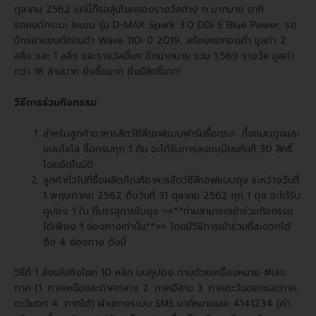
ตุลาคม 2562 แค่นี้ก็รอลุ้นโชคของรางวัลต่าง ๆ มากมาย อาทิ
รถยนต์กระบะ Isuzu รุ่น D-MAX Spark 3.0 DDi S Blue Power, รถ
จักรยานยนต์ฮอนด้า Wave 110i ปี 2019, สร้อยคอทองคำ มูลค่า 2
สลึง และ 1 สลึง และรางวัลอื่นๆ อีกมากมาย รวม 1,569 รางวัล มูลค่า
กว่า 18 ล้านบาท ยิ่งซื้อมาก ยิ่งมีสิทธิ์มาก!
วิธีการร่วมกิจกรรม
สำหรับลูกค้าอาหารสัตว์ซีพีเอฟแบบฟาร์มซื้อตรง ทั้งแบบถุงและ
แบบไซโล ซื้อครบทุก 1 ตัน จะได้รับการลงทะเบียนทันที 30 สิทธิ์
โดยอัตโนมัติ
ลูกค้าทั่วไปที่ซื้อผลิตภัณฑ์อาหารสัตว์ซีพีเอฟแบบถุง ระหว่างวันที่
1 พฤษภาคม 2562 ถึงวันที่ 31 ตุลาคม 2562 ทุก 1 ถุง จะได้รับ
คูปอง 1 ใบ ที่บรรจุภายในถุง ==**ท่านสามารถเข้าร่วมกิจกรรม
ได้เพียง 1 ช่องทางเท่านั้น**== โดยมีวิธีการเข้าร่วมที่สะดวกได้
ถึง 4 ช่องทาง ดังนี้
วิธีที่ 1 ส่งรหัสชิงโชค 10 หลัก บนคูปอง ตามด้วยเครื่องหมาย #เลข
ภาค (1. ภาคเหนือและภาคกลาง 2. ภาคอีสาน 3. ภาคตะวันออกและภาค
ตะวันตก 4. ภาคใต้) ผ่านทางระบบ SMS มาที่หมายเลข 4141234 (ค่า