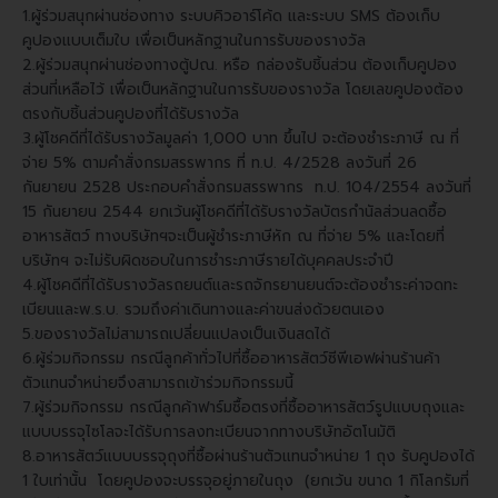
1.ผู้ร่วมสนุกผ่านช่องทาง ระบบคิวอาร์โค้ด และระบบ SMS ต้องเก็บ
คูปองแบบเต็มใบ เพื่อเป็นหลักฐานในการรับของรางวัล
2.ผู้ร่วมสนุกผ่านช่องทางตู้ปณ. หรือ กล่องรับชิ้นส่วน ต้องเก็บคูปอง
ส่วนที่เหลือไว้ เพื่อเป็นหลักฐานในการรับของรางวัล โดยเลขคูปองต้อง
ตรงกับชิ้นส่วนคูปองที่ได้รับรางวัล
3.ผู้โชคดีที่ได้รับรางวัลมูลค่า 1,000 บาท ขึ้นไป จะต้องชำระภาษี ณ ที่
จ่าย 5% ตามคำสั่งกรมสรรพากร ที่ ท.ป. 4/2528 ลงวันที่ 26
กันยายน 2528 ประกอบคำสั่งกรมสรรพากร ท.ป. 104/2554 ลงวันที่
15 กันยายน 2544 ยกเว้นผู้โชคดีที่ได้รับรางวัลบัตรกำนัลส่วนลดซื้อ
อาหารสัตว์ ทางบริษัทฯจะเป็นผู้ชำระภาษีหัก ณ ที่จ่าย 5% และโดยที่
บริษัทฯ จะไม่รับผิดชอบในการชำระภาษีรายได้บุคคลประจำปี
4.ผู้โชคดีที่ได้รับรางวัลรถยนต์และรถจักรยานยนต์จะต้องชำระค่าจดทะ
เบียนและพ.ร.บ. รวมถึงค่าเดินทางและค่าขนส่งด้วยตนเอง
5.ของรางวัลไม่สามารถเปลี่ยนแปลงเป็นเงินสดได้
6.ผู้ร่วมกิจกรรม กรณีลูกค้าทั่วไปที่ซื้ออาหารสัตว์ซีพีเอฟผ่านร้านค้า
ตัวแทนจำหน่ายจึงสามารถเข้าร่วมกิจกรรมนี้
7.ผู้ร่วมกิจกรรม กรณีลูกค้าฟาร์มซื้อตรงที่ซื้ออาหารสัตว์รูปแบบถุงและ
แบบบรรจุไซโลจะได้รับการลงทะเบียนจากทางบริษัทอัตโนมัติ
8.อาหารสัตว์แบบบรรจุถุงที่ซื้อผ่านร้านตัวแทนจำหน่าย 1 ถุง รับคูปองได้
1 ใบเท่านั้น โดยคูปองจะบรรจุอยู่ภายในถุง (ยกเว้น ขนาด 1 กิโลกรัมที่