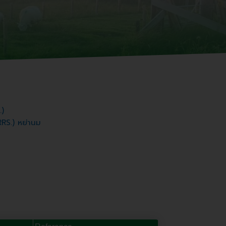
.)
PRRS.) หย่านม