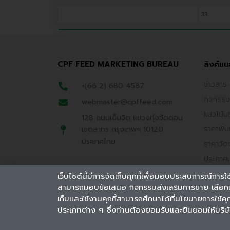
33
CPF FEED MARKETING BUREAU
ลิงค์แน
ข่าวสาร
+(66 2) 680 4587
กิจกรรม
webmaster@cpffeed.com
แนวโน้ม
128 ถนนเย็นจิต แขวงทุ่งวัดดอน
ราคาพันธ์
เขตสาทร กรุงเทพฯ 10120
ประเทศไทย
ราคาวัตถ
ประกาศเ
คุ้มครอ
เว็บไซต์นี้มีการจัดเก็บคุกกี้เพื่อมอบประสบการณ์การใช้
Cookies
สามารถมอบข้อเสนอ กิจกรรมส่งเสริมการขาย เลือกเนื
เก็บและใช้งานคุกกี้สามารถศึกษาได้ที่นโยบายการใช้คุกกี้
ประเภทต่าง ๆ ซึ่งท่านต้องยอมรับและยินยอมให้บริษั
© ซีพีเอฟ (ประเทศไทย) จำกัด(มหาชน) 2553