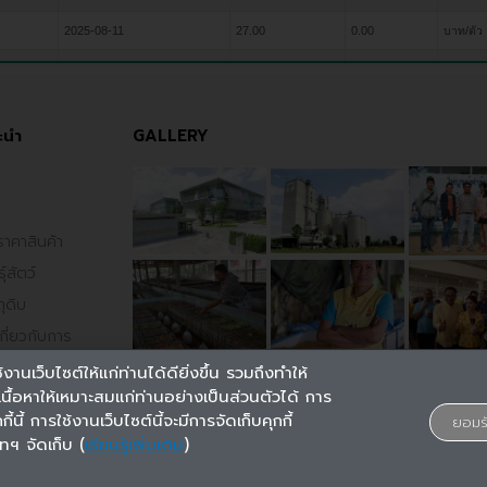
2025-08-11
27.00
0.00
บาท/ตัว
ะนำ
GALLERY
ราคาสินค้า
ุสัตว์
ุดิบ
กี่ยวกับการ
งข้อมูลส่วนบุคคล
งานเว็บไซต์ให้แก่ท่านได้ดียิ่งขึ้น รวมถึงทำให้
 Policy
้อหาให้เหมาะสมแก่ท่านอย่างเป็นส่วนตัวได้ การ
นี้ การใช้งานเว็บไซต์นี้จะมีการจัดเก็บคุกกี้
ยอมร
ทฯ จัดเก็บ (
เรียนรู้เพิ่มเติม
)