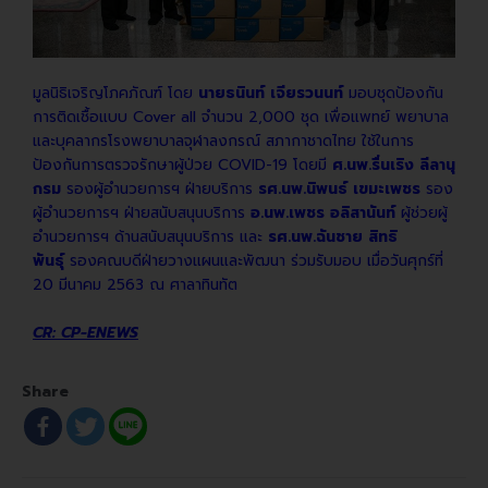
มูลนิธิเจริญโภคภัณฑ์ โดย
นายธนินท์ เจียรวนนท์
มอบชุดป้องกัน
การติดเชื้อแบบ Cover all จำนวน 2,000 ชุด เพื่อแพทย์ พยาบาล
และบุคลากรโรงพยาบาลจุฬาลงกรณ์ สภากาชาดไทย ใช้ในการ
ป้องกันการตรวจรักษาผู้ป่วย COVID-19 โดยมี
ศ.นพ.รื่นเริง ลีลานุ
กรม
รองผู้อำนวยการฯ ฝ่ายบริการ
รศ.นพ.นิพนธ์ เขมะเพชร
รอง
ผู้อำนวยการฯ ฝ่ายสนับสนุนบริการ
อ.นพ.เพชร อลิสานันท์
ผู้ช่วยผู้
อำนวยการฯ ด้านสนับสนุนบริการ และ
รศ.นพ.ฉันชาย สิทธิ
พันธุ์
รองคณบดีฝ่ายวางแผนและพัฒนา ร่วมรับมอบ เมื่อวันศุกร์ที่
20 มีนาคม 2563 ณ ศาลาทินทัต
CR: CP-ENEWS
Share