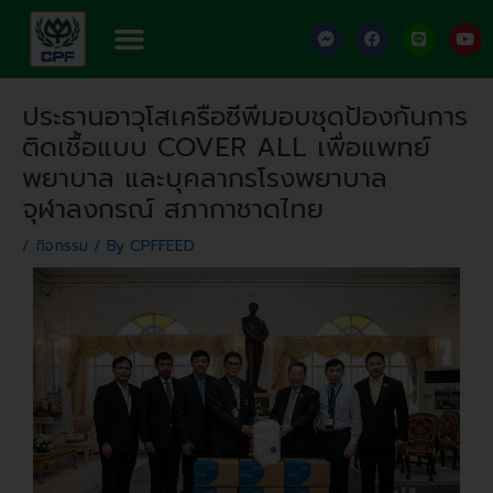
Skip
Menu
F
F
L
Y
to
a
a
i
o
content
c
c
n
u
e
e
e
t
Post
b
b
u
ประธานอาวุโสเครือซีพีมอบชุดป้องกันการ
o
o
b
navigation
o
o
e
ติดเชื้อแบบ COVER ALL เพื่อแพทย์
k
k
-
พยาบาล และบุคลากรโรงพยาบาล
m
e
จุฬาลงกรณ์ สภากาชาดไทย
s
s
e
/
กิจกรรม
/ By
CPFFEED
n
g
e
r