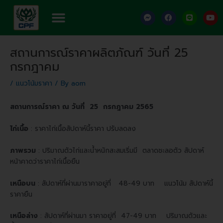
Skip
Menu
F
F
L
Y
to
a
a
i
o
content
c
c
n
u
e
e
e
t
Post
b
b
u
สถานการณ์ราคาผลิตภัณฑ์ วันที่ 25
o
o
b
navigation
o
o
e
กรกฎาคม
k
k
-
m
/
แนวโน้มราคา
/ By
aom
e
s
s
สถานการณ์ราคา ณ วันที่ 25 กรกฎาคม 2565
e
n
g
ไก่เนื้อ
: ราคาไก่เนื้อสัปดาห์นี้ราคา ปรับลดลง
e
r
ภาพรวม
: ปริมาณตัวไก่และน้ำหนักสะสมเริ่มมี ตลาดชะลอตัว สัปดาห์
หน้าคาดว่าราคาไก่เนื้อยืน
เหนือบน
: สัปดาห์ที่ผ่านมาราคาอยู่ที่ 48-49 บาท แนวโน้ม สัปดาห์นี้
ราคายืน
เหนือล่าง
: สัปดาห์ที่ผ่านมา ราคาอยู่ที่ 47-49 บาท ปริมาณตัวและ