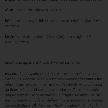
ใต้บน
50-52 บาท
ใต้ล่าง
50-52 บาท
ไข่ไก่
: ราคาประกาศลูกไก่ไข่ 28 บาท ราคาประกาศไข่ไก่คละใหญ่ 3.60
บาท/ฟอง
ไข่เป็ด
: ราคาไข่เป็ดคละใหญ่ (23 กก./ตั้ง) ราคา อยู่ที่ 4.50 –
4.60 บาท/ฟอง
แนวโน้มราคาสุกรประจำวันพระที่ 10 ตุลาคม 2565
ภาพรวม
:ในช่วงพระที่ผ่านมา 3-9 / 10 ราคาประกาศยืน ขายจริง
ราคาลง 2 บาทจากพระที่แล้ว ปริมาณการบริโภคเนื้อสุกรภายในประเทศ
ดีขึ้นมากจากการเปิดประเทศและคลายล๊อค Covid-19 แต่ช่วงนี้เข้าสู่ฤดู
ฝน มีฝนตกหนักและน้ำท่วมบางเขตกระทบต่อการบริโภค ประกอบกับ
ต้นทุนฟาร์มเพิ่มขึ้น จากราคาพลังงานและวัตถุดิบอาหารสัตว์ ปริมาณ
สุกรขุนออกสู่ตลาดช่วงนี้สะสมเพิ่มขึ้นจากการบริโภคที่ลดลง สมาคมฯขอ
ความร่วมมือยืนราคา ที่ 100 บาท เพื่อให้สอดคล้องกับต้นทุนที่สูงขึ้น