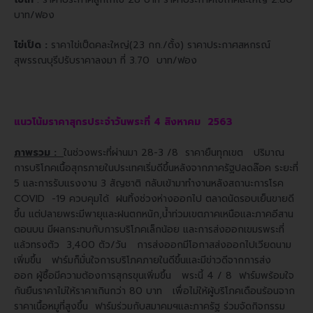
บาท/ฟอง
ไข่เป็ด :
ราคาไข่เป็ดคละใหญ่(23 กก./ตั้ง) ราคาประกาศสหกรณ์
สุพรรณบุรีปรับราคาลงมา ที่ 3.70 บาท/ฟอง
แนวโน้มราคาสุกรประจำวันพระที่ 4 สิงหาคม 2563
ภาพรวม :
ในช่วงพระที่ผ่านมา 28-3 /8 ราคายืนทุกเขต ปริมาณ
การบริโภคเนื้อสุกรภายในประเทศเริ่มดีขึ้นหลังจากภาครัฐปลดล๊อค ระยะที่
5
และการรับแรงงาน 3 สัญชาติ กลับเข้ามาทำงานหลังสถานะการโรค
COVID -19 ควบคุมได้ ฝนทิ้งช่วงห่างออกไป ตลาดนัดรอบเย็นขายดี
ขึ้น
แต่ปลายพระมีพายุและฝนตกหนัก,น้ำท่วมเขตภาคเหนือและภาคอีสาน
ตอนบน มีผลกระทบกับการบริโภคเล็กน้อย และการส่งออกเขมรพระที่
แล้ว
ทรงตัว 3,400 ตัว/วัน การส่งออกมีโอกาสส่งออกไปเวียดนาม
เพิ่มขึ้น ฟาร์มก็มั่นใจการบริโภคภายในดีขึ้นและมีข่าวดีจากการส่ง
ออก
ผู้ซื้อมีความต้องการสุกรขุนเพิ่มขึ้น พระนี้ 4 / 8 ฟาร์มพร้อมใจ
กันยืนราคาไม่ให้ราคาเกินกว่า 80 บาท เพื่อไม่ให้ผู้บริโภคเดือนร้อนจาก
ราคา
เนื้อหมูที่สูงขึ้น ฟาร์มร่วมกับสมาคมฯและภาครัฐ ร่วมจัดกิจกรรม