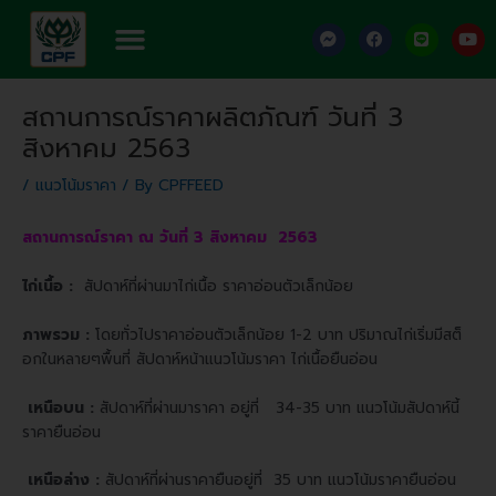
Skip
Menu
F
F
L
Y
to
a
a
i
o
content
c
c
n
u
e
e
e
t
Post
b
b
u
สถานการณ์ราคาผลิตภัณฑ์ วันที่ 3
o
o
b
navigation
o
o
e
สิงหาคม 2563
k
k
-
m
/
แนวโน้มราคา
/ By
CPFFEED
e
s
s
สถานการณ์ราคา ณ วันที่ 3 สิงหาคม 2563
e
n
g
ไก่เนื้อ :
สัปดาห์ที่ผ่านมาไก่เนื้อ ราคาอ่อนตัวเล็กน้อย
e
r
ภาพรวม :
โดยทั่วไปราคาอ่อนตัวเล็กน้อย 1-2 บาท ปริมาณไก่เริ่มมีสต็
อกในหลายๆพื้นที่
สัปดาห์หน้าแนวโน้มราคา ไก่เนื้อยืนอ่อน
เหนือบน :
สัปดาห์ที่ผ่านมาราคา อยู่ที่ 34-35 บาท แนวโน้มสัปดาห์นี้
ราคายืนอ่อน
เหนือล่าง :
สัปดาห์ที่ผ่านราคายืนอยู่ที่ 35 บาท แนวโน้มราคายืนอ่อน