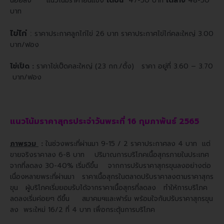
น้อยลง แนวโน้มราคายืนแข็ง
ใต้บน
47-50 บาท
ใต้ล่าง
48-50
บาท
ไข่ไก่
:
ราคาประกาศลูกไก่ไข่ 26 บาท ราคาประกาศไข่ไก่คละใหญ่ 3.00
บาท/ฟอง
ไข่เป็ด :
ราคาไข่เป็ดคละใหญ่ (23 กก./ตั้ง) ราคา อยู่ที่ 3.60 – 3.70
บาท/ฟอง
แนวโน้มราคาสุกรประจำวันพระที่ 16 กุมภาพันธ์ 2565
ภาพรวม
:
ในช่วงพระที่ผ่านมา 9-15 / 2 ราคาประกาศลง 4 บาท แต่
ขายจริงราคาลง 6-8 บาท ปริมาณการบริโภคเนื้อสุกรภายในประเทศ
จากที่ลดลง 30-40% เริ่มดีขึ้น จากการปรับราคาสุกรขุนลงอย่างต่อ
เนื่องหลายพระที่ผ่านมา ราคาเนื้อสุกรในตลาดปรับราคาลงตามราคาสุกร
ขุน ผู้บริโภคเริ่มยอมรับได้จากราคาเนื้อสุกรที่ลดลง ทำให้การบริโภค
ลดลงเริ่มค่อยๆ ดีขึ้น สมาคมฯและฟาร์ม พร้อมใจกันปรับราคาสุกรขุน
ลง พระใหม่ 16/2 ที่ 4 บาท เพื่อกระตุ้นการบริโภค