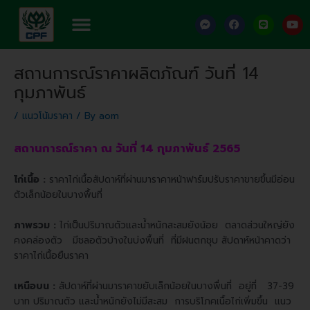
Skip
Menu
F
F
L
Y
to
a
a
i
o
content
c
c
n
u
e
e
e
t
Post
b
b
u
สถานการณ์ราคาผลิตภัณฑ์ วันที่ 14
o
o
b
navigation
o
o
e
กุมภาพันธ์
k
k
-
m
/
แนวโน้มราคา
/ By
aom
e
s
s
สถานการณ์ราคา ณ วันที่ 14 กุมภาพันธ์ 2565
e
n
g
ไก่เนื้อ :
ราคาไก่เนื้อสัปดาห์ที่ผ่านมาราคาหน้าฟาร์มปรับราคาขายขึ้นมีอ่อน
e
r
ตัวเล็กน้อยในบางพื้นที่
ภาพรวม :
ไก่เป็นปริมาณตัวและน้ำหนักสะสมยังน้อย ตลาดส่วนใหญ่ยัง
คงคล่องตัว มีชลอตัวบ้างในบ่งพื้นที่ ที่มีฝนตกชุบ สัปดาห์หน้าคาดว่า
ราคาไก่เนื้อยืนราคา
เหนือบน :
สัปดาห์ที่ผ่านมาราคาขยับเล็กน้อยในบางพื่นที่ อยู่ที่ 37-39
บาท ปริมาณตัว และน้ำหนักยังไม่มีสะสม การบริโภคเนื้อไก่เพิ่มขึ้น แนว