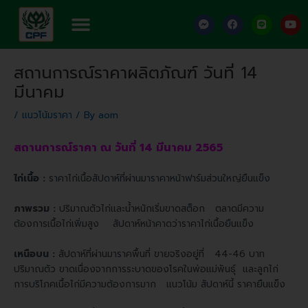
Skip
Menu
F
F
L
Y
to
a
a
i
o
content
c
c
n
u
e
e
e
t
Post
b
b
u
สถานการณ์ราคาผลิตภัณฑ์ วันที่ 14
o
o
b
navigation
o
o
e
มีนาคม
k
k
-
m
/
แนวโน้มราคา
/ By
aom
e
s
s
สถานการณ์ราคา ณ วันที่ 14 มีนาคม 2565
e
n
g
ไก่เนื้อ :
ราคาไก่เนื้อสัปดาห์ที่ผ่านมาราคาหน้าฟาร์มส่วนใหญ่ยืนแข็ง
e
r
ภาพรวม :
ปริมาณตัวไก่และน้ำหนักเริ่มขาดสต็อก ตลาดมีความ
ต้องการเนื้อไก่เพิ่มสูง สัปดาห์หน้าคาดว่าราคาไก่เนื้อยืนแข็ง
เหนือบน :
สัปดาห์ที่ผ่านมาราคพื้นที่ ขายจริงอยู่ที่ 44-46 บาท
ปริมาณตัว ขาดเนื่องจากการระบาดของโรคในพ่อแม่พันธุ์ และลูกไก่
การบริโภคเนื้อไก่มีความต้องการมาก แนวโน้ม สัปดาห์นี้ ราคายืนแข็ง