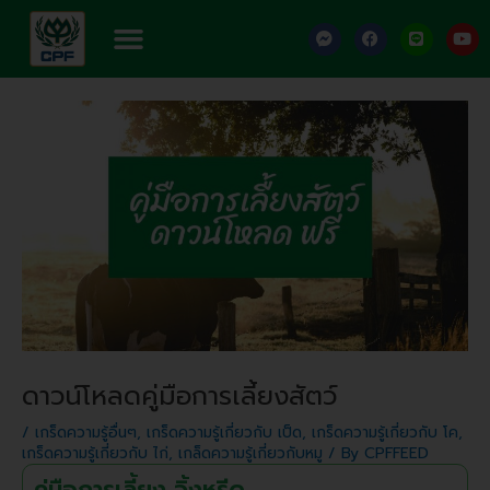
Skip
Menu
F
F
L
Y
to
a
a
i
o
content
c
c
n
u
e
e
e
t
Post
b
b
u
o
o
b
navigation
o
o
e
k
k
-
m
e
s
s
e
n
g
e
r
ดาวน์โหลดคู่มือการเลี้ยงสัตว์
/
เกร็ดความรู้อื่นๆ
,
เกร็ดความรู้เกี่ยวกับ เป็ด
,
เกร็ดความรู้เกี่ยวกับ โค
,
เกร็ดความรู้เกี่ยวกับ ไก่
,
เกล็ดความรู้เกี่ยวกับหมู
/ By
CPFFEED