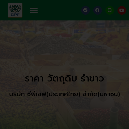
Skip
Menu
F
F
L
Y
to
a
a
i
o
content
c
c
n
u
e
e
e
t
b
b
u
o
o
b
o
o
e
k
k
-
m
e
s
s
e
n
g
ราคา วัตถุดิบ รำขาว
e
r
บริษัท ซีพีเอฟ(ประเทศไทย) จำกัด(มหาชน)