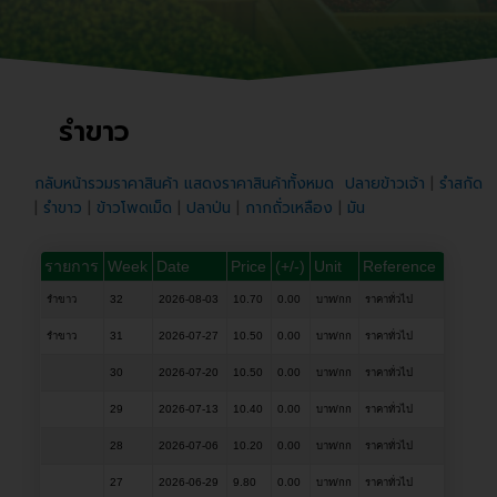
รำขาว
กลับหน้ารวมราคาสินค้า แสดงราคาสินค้าทั้งหมด
ปลายข้าวเจ้า
|
รำสกัด
|
รำขาว
|
ข้าวโพดเม็ด
|
ปลาป่น
|
กากถั่วเหลือง
|
มัน
รายการ
Week
Date
Price
(+/-)
Unit
Reference
รำขาว
32
2026-08-03
10.70
0.00
บาท/กก
ราคาทั่วไป
รำขาว
31
2026-07-27
10.50
0.00
บาท/กก
ราคาทั่วไป
30
2026-07-20
10.50
0.00
บาท/กก
ราคาทั่วไป
29
2026-07-13
10.40
0.00
บาท/กก
ราคาทั่วไป
28
2026-07-06
10.20
0.00
บาท/กก
ราคาทั่วไป
27
2026-06-29
9.80
0.00
บาท/กก
ราคาทั่วไป