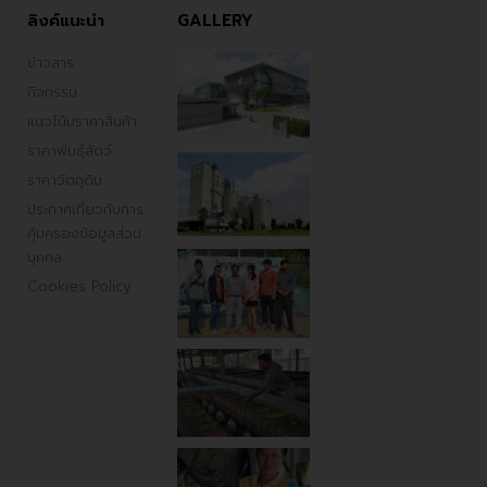
ลิงค์แนะนำ
GALLERY
ข่าวสาร
กิจกรรม
แนวโน้มราคาสินค้า
ราคาพันธ์ุสัตว์
ราคาวัตถุดิบ
ประกาศเกี่ยวกับการ
คุ้มครองข้อมูลส่วน
บุคคล
Cookies Policy